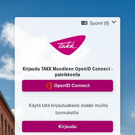
Suomi ‎(fi)‎
Kirjaudu TAKK Moodleen OpenID Connect -
painikkeella
OpenID Connect
Käytä tätä kirjautuaksesi sisään muilla
tunnuksilla
Kirjaudu