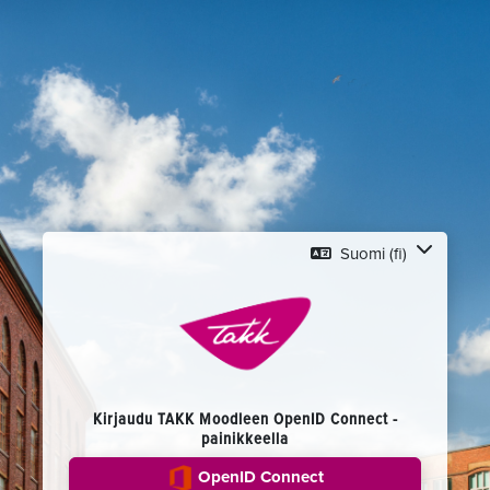
Siirry pääsisältöön
Suomi ‎(fi)‎
Kirjaudu TAKK Moodleen OpenID Connect -
painikkeella
OpenID Connect